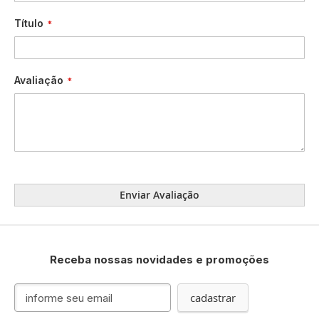
Título
Avaliação
Enviar Avaliação
Receba nossas novidades e promoções
Inscreva-
cadastrar
se
na