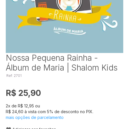
Saltar
Nossa Pequena Rainha -
para
Álbum de Maria | Shalom Kids
o
início
Ref: 2701
da
Galeria
de
R$ 25,90
imagens
2
x de
R$ 12,95
ou
R$ 24,60
à vista com
5
% de desconto no PIX.
mais opções de parcelamento