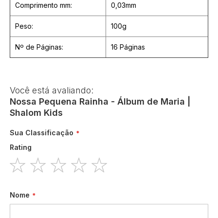
Comprimento mm:
0,03mm
Peso:
100g
Nº de Páginas:
16 Páginas
Você está avaliando:
Nossa Pequena Rainha - Álbum de Maria |
Shalom Kids
Sua Classificação
Rating
1
2
3
4
5
star
stars
stars
stars
stars
Nome