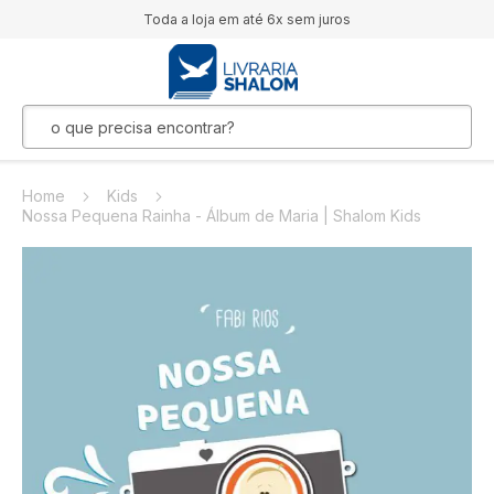
Toda a loja em até 6x sem juros
Home
Kids
Nossa Pequena Rainha - Álbum de Maria | Shalom Kids
Pular
para
o
final
da
Galeria
de
imagens