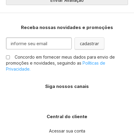
Enviar Avaliação
Receba nossas novidades e promoções
Inscreva-
cadastrar
se
na
Concordo em fornecer meus dados para envio de
nossa
promoções e novidades, seguindo as
Políticas de
Newsletter:
Privacidade.
Siga nossos canais
Central do cliente
Acessar sua conta