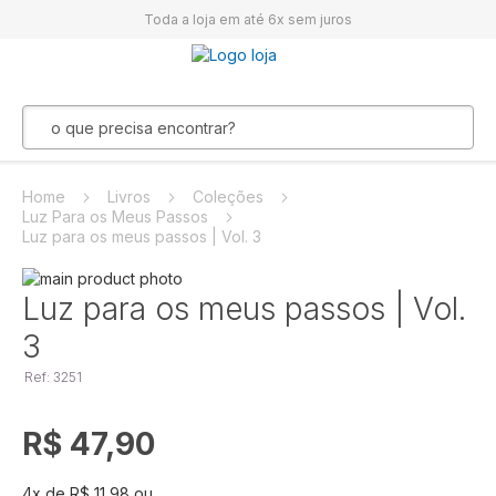
Toda a loja em até 6x sem juros
Home
Livros
Coleções
Luz Para os Meus Passos
Luz para os meus passos | Vol. 3
Pular
para
Saltar
Luz para os meus passos | Vol.
o
para
3
final
o
da
início
Ref: 3251
Galeria
da
de
Galeria
imagens
de
R$ 47,90
imagens
4
x de
R$ 11,98
ou