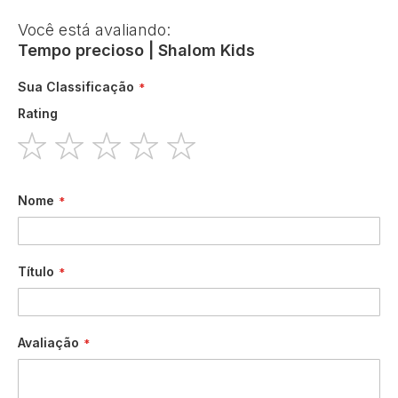
Você está avaliando:
Tempo precioso | Shalom Kids
Sua Classificação
Rating
1
2
3
4
5
star
stars
stars
stars
stars
Nome
Título
Avaliação