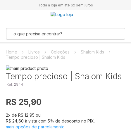
Toda a loja em até 6x sem juros
Home
Livros
Coleções
Shalom Kids
Tempo precioso | Shalom Kids
Pular
para
Saltar
Tempo precioso | Shalom Kids
o
para
Ref: 2944
final
o
da
início
Galeria
da
R$ 25,90
de
Galeria
imagens
de
imagens
2
x de
R$ 12,95
ou
R$ 24,60
à vista com
5
% de desconto no PIX.
mais opções de parcelamento