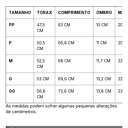
TAMANHO
TÓRAX
COMPRIMENTO
OMBRO
MAN
PP
47,5
63 CM
10 CM
20 C
CM
P
50,5
66,8 CM
11 CM
20,3
CM
M
52,5
68 CM
11,7 CM
22,9
CM
G
53 CM
69,6 CM
13,2 CM
22,2
GG
56,8
72,6 CM
13,8 CM
23,9
CM
As medidas podem sofrer algumas pequenas alterações
de centímetros.