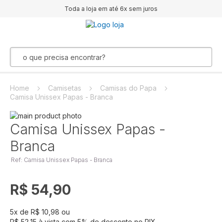
Toda a loja em até 6x sem juros
Home
Camisetas
Camisas do Papa
Camisa Unissex Papas - Branca
Pular
para
Saltar
Camisa Unissex Papas -
o
para
Branca
final
o
da
início
Ref: Camisa Unissex Papas - Branca
Galeria
da
de
Galeria
imagens
de
R$ 54,90
imagens
5
x de
R$ 10,98
ou
R$ 52,15
à vista com
5
% de desconto no PIX.