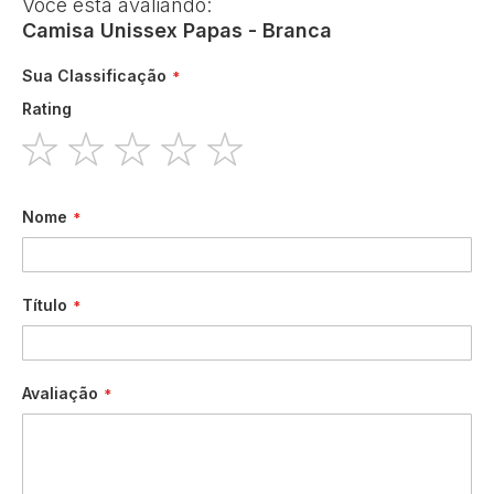
Você está avaliando:
Camisa Unissex Papas - Branca
Sua Classificação
Rating
1
2
3
4
5
star
stars
stars
stars
stars
Nome
Título
Avaliação