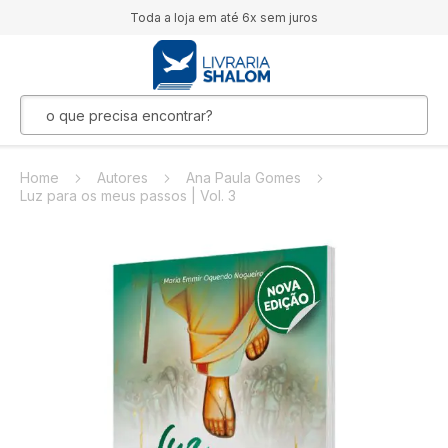
Toda a loja em até 6x sem juros
Home
Autores
Ana Paula Gomes
Luz para os meus passos | Vol. 3
Pular
para
o
final
da
Galeria
de
imagens