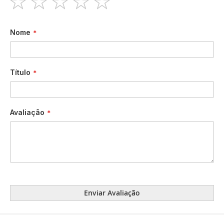
1
2
3
4
5
star
stars
stars
stars
stars
Nome
Título
Avaliação
Enviar Avaliação