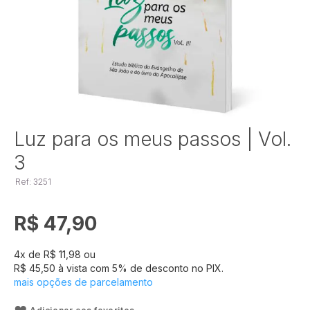
Saltar
Luz para os meus passos | Vol.
para
3
o
início
Ref: 3251
da
Galeria
de
R$ 47,90
imagens
4
x de
R$ 11,98
ou
R$ 45,50
à vista com
5
% de desconto no PIX.
mais opções de parcelamento