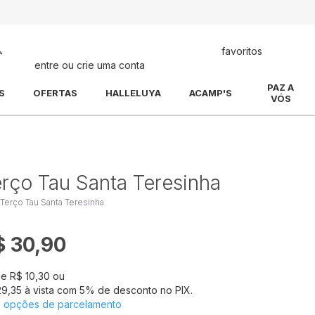
Pesquisa
favoritos
entre ou crie uma conta
PAZ A
S
OFERTAS
HALLELUYA
ACAMP'S
VÓS
rço Tau Santa Teresinha
 Terço Tau Santa Teresinha
$ 30,90
de
R$ 10,30
ou
29,35
à vista com
5
% de desconto no PIX.
s opções de parcelamento