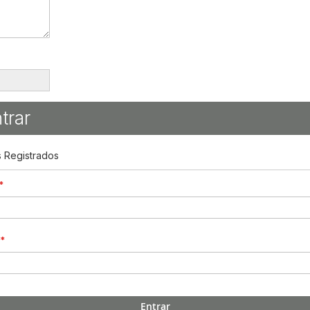
trar
s Registrados
Entrar