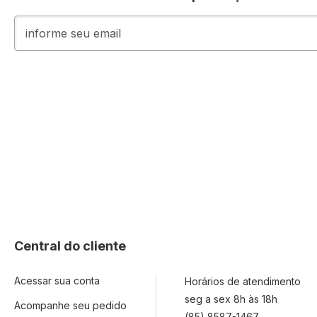
Inscreva-
se
na
nossa
Newsletter:
Central do cliente
Acessar sua conta
Horários de atendimento
seg a sex 8h às 18h
Acompanhe seu pedido
(85) 8587-1467