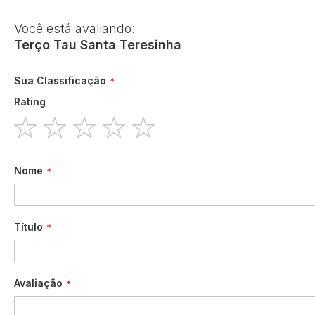
Você está avaliando:
Terço Tau Santa Teresinha
Sua Classificação
Rating
1
2
3
4
5
star
stars
stars
stars
stars
Nome
Título
Avaliação