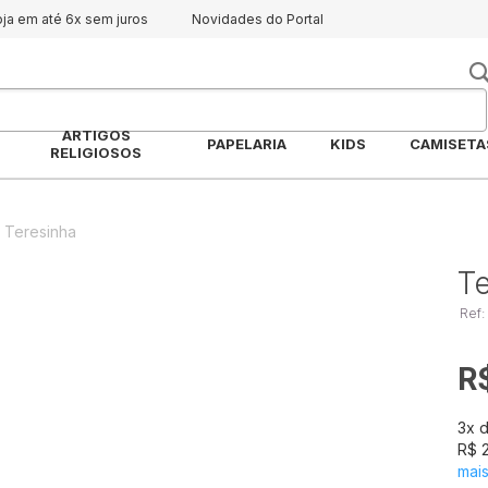
oja em até 6x sem juros
Novidades do Portal
ARTIGOS
PAPELARIA
KIDS
CAMISETA
RELIGIOSOS
 Teresinha
Te
Ref:
R
3
x 
R$ 
mai