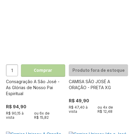
Comprar
Produto fora de estoque
Consagração A São José -
CAMISA SÃO JOSÉ A
As Glórias de Nosso Pai
ORAÇÃO - PRETA XG
Espiritual
R$ 49,90
R$ 94,90
R$ 47,40 à
ou
4
x de
vista
R$ 12,48
R$ 90,15 à
ou
6
x de
vista
R$ 15,82