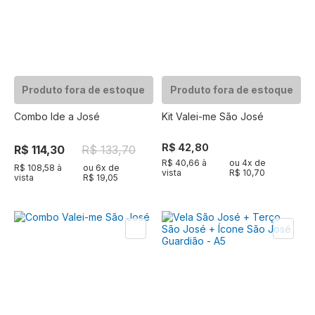
Produto fora de estoque
Produto fora de estoque
Combo Ide a José
Kit Valei-me São José
R$ 42,80
R$ 114,30
R$ 133,70
R$ 40,66 à
ou
4
x de
R$ 108,58 à
ou
6
x de
vista
R$ 10,70
vista
R$ 19,05