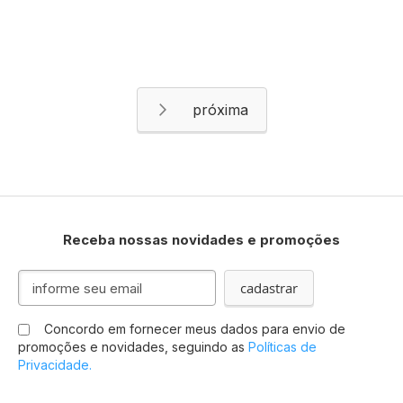
Página
Página
Próximo
Receba nossas novidades e promoções
Inscreva-
cadastrar
se
na
Concordo em fornecer meus dados para envio de
nossa
promoções e novidades, seguindo as
Políticas de
Newsletter:
Privacidade.